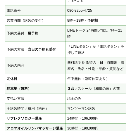
７３−１３
電話番号
080-3255-4725
営業時間（講習の受付）
8時～19時・
予約制
LINEトーク 24時間／電話 7時～21
予約の受付・
要予約
時
「LINEボタン」か「電話ボタン」を
予約の方法・
当日の予約も受付
押して連絡
無料説明を 希望の・日・時間帯・講
予約の内容
座名・氏名・性別・年齢・質問など
定休日
年中無休（臨時休業あり）
駐車場（無料）
３台
／スクール（和風の家）の前
支払い方法
現金のみ
全講習時間／費用（税込）
マンツーマン講習
リフレクソロジー講座
24時間・106,000円
アロマオイルリンパマッサージ講座
30時間・190,000円