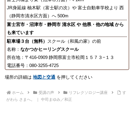
JR身延線 柚木駅（富士駅の次）や 富士自動車学校より 西
（静岡市清水区方面）へ 500m
富士宮市・沼津市・静岡市 清水区 や 他県・他の地域 から
も来ています
駐車場３台（無料）
スクール（和風の家）の前
名称：
なかつかヒーリングスクール
所在地：〒416-0909 静岡県富士市松岡１５７３−１３
電話番号：080-3255-4725
場所の詳細は
地図と交通
を押してください
ホーム
受講の声
リフレクソロジー講座
す
がわら さまへ。 ｜ 中司まゆみ／和正