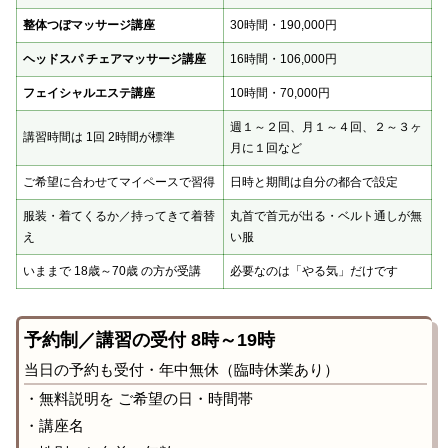
整体つぼマッサージ講座
30時間・190,000円
ヘッドスパ チェアマッサージ講座
16時間・106,000円
フェイシャルエステ講座
10時間・70,000円
週１～２回、月１～４回、２～３ヶ
講習時間は 1回 2時間が標準
月に１回など
ご希望に合わせてマイペースで習得
日時と期間は自分の都合で設定
服装・着てくるか／持ってきて着替
丸首で首元が出る・ベルト通しが無
え
い服
いままで 18歳～70歳 の方が受講
必要なのは「やる気」だけです
予約制／講習の受付 8時～19時
当日の予約も受付・年中無休（臨時休業あり）
・無料説明を ご希望の日・時間帯
・講座名