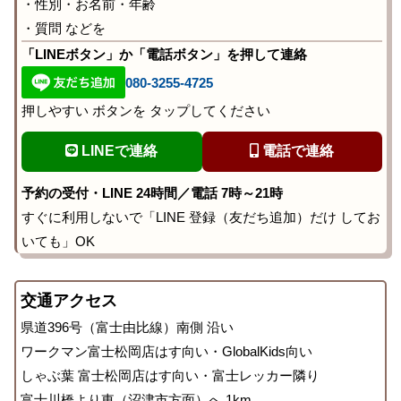
・性別・お名前・年齢
・質問 などを
「LINEボタン」か「電話ボタン」を押して連絡
080-3255-4725
押しやすい ボタンを タップしてください
LINEで連絡
電話で連絡
予約の受付・LINE 24時間／電話 7時～21時
すぐに利用しないで「LINE 登録（友だち追加）だけ してお
いても」OK
交通アクセス
県道396号（富士由比線）南側 沿い
ワークマン富士松岡店はす向い・GlobalKids向い
しゃぶ葉 富士松岡店はす向い・富士レッカー隣り
富士川橋より東（沼津市方面）へ 1km