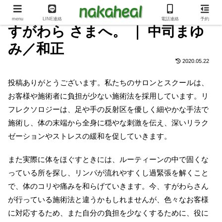
menu
LINE連絡
電話連絡
予約
すがわら さまへ。 ｜ 中司まゆ
み／和正
2020.05.22
投稿ありがとうございます。私たちのサロンとスクールは、
お客様や施術者に負担が少ない施術法を採用しています。リ
フレクソロジーは、足や手の反射区を優しく細やかな手法で
施術し、体の末端から全身に穏やな刺激を伝え、深いリラク
ゼーションやストレスの緩和を促していきます。
また実際に体をほぐすときには、ルーティーンの中で固くな
っている所を探し、リンパが流れやすくし過緊張を解くこと
で、体のコリや痛みを和らげていきます。今、すがわらさん
が行っている施術法と違うかもしれませんが、色々なお客様
に対応するため、また自分の負担を少なくするために、役に