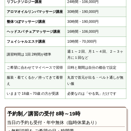
リフレクソロジー講座
24時間・106,000円
アロマオイルリンパマッサージ講座
30時間・190,000円
整体つぼマッサージ講座
30時間・190,000円
ヘッドスパ チェアマッサージ講座
16時間・106,000円
フェイシャルエステ講座
10時間・70,000円
週１～２回、月１～４回、２～３ヶ
講習時間は 1回 2時間が標準
月に１回など
ご希望に合わせてマイペースで習得
日時と期間は自分の都合で設定
服装・着てくるか／持ってきて着替
丸首で首元が出る・ベルト通しが無
え
い服
いままで 18歳～70歳 の方が受講
必要なのは「やる気」だけです
予約制／講習の受付 8時～19時
当日の予約も受付・年中無休（臨時休業あり）
・無料説明を ご希望の日・時間帯