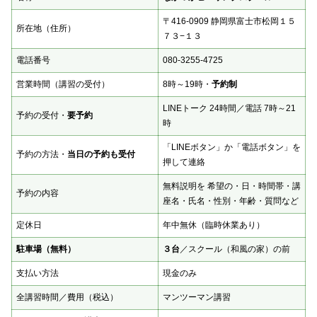
〒416-0909 静岡県富士市松岡１５
所在地（住所）
７３−１３
電話番号
080-3255-4725
営業時間（講習の受付）
8時～19時・
予約制
LINEトーク 24時間／電話 7時～21
予約の受付・
要予約
時
「LINEボタン」か「電話ボタン」を
予約の方法・
当日の予約も受付
押して連絡
無料説明を 希望の・日・時間帯・講
予約の内容
座名・氏名・性別・年齢・質問など
定休日
年中無休（臨時休業あり）
駐車場（無料）
３台
／スクール（和風の家）の前
支払い方法
現金のみ
全講習時間／費用（税込）
マンツーマン講習