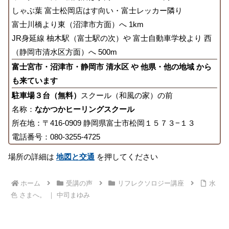
しゃぶ葉 富士松岡店はす向い・富士レッカー隣り
富士川橋より東（沼津市方面）へ 1km
JR身延線 柚木駅（富士駅の次）や 富士自動車学校より 西
（静岡市清水区方面）へ 500m
富士宮市・沼津市・静岡市 清水区 や 他県・他の地域 から
も来ています
駐車場３台（無料）
スクール（和風の家）の前
名称：
なかつかヒーリングスクール
所在地：〒416-0909 静岡県富士市松岡１５７３−１３
電話番号：080-3255-4725
場所の詳細は
地図と交通
を押してください
ホーム
受講の声
リフレクソロジー講座
水
色 さまへ。 ｜ 中司まゆみ