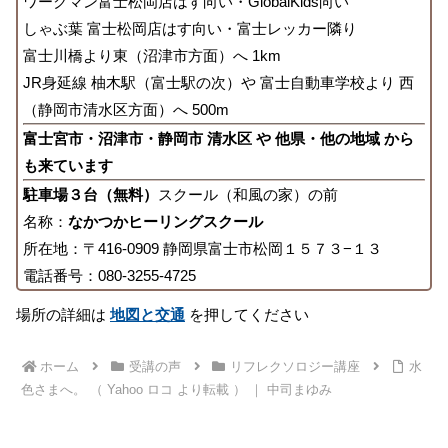
ワークマン富士松岡店はす向い・GlobalKids向い
しゃぶ葉 富士松岡店はす向い・富士レッカー隣り
富士川橋より東（沼津市方面）へ 1km
JR身延線 柚木駅（富士駅の次）や 富士自動車学校より 西
（静岡市清水区方面）へ 500m
富士宮市・沼津市・静岡市 清水区 や 他県・他の地域 から
も来ています
駐車場３台（無料）
スクール（和風の家）の前
名称：
なかつかヒーリングスクール
所在地：〒416-0909 静岡県富士市松岡１５７３−１３
電話番号：080-3255-4725
場所の詳細は
地図と交通
を押してください
ホーム
受講の声
リフレクソロジー講座
水
色さまへ。 （ Yahoo ロコ より転載 ） ｜ 中司まゆみ