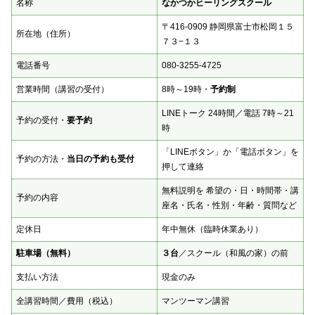
名称
なかつかヒーリングスクール
〒416-0909 静岡県富士市松岡１５
所在地（住所）
７３−１３
電話番号
080-3255-4725
営業時間（講習の受付）
8時～19時・
予約制
LINEトーク 24時間／電話 7時～21
予約の受付・
要予約
時
「LINEボタン」か「電話ボタン」を
予約の方法・
当日の予約も受付
押して連絡
無料説明を 希望の・日・時間帯・講
予約の内容
座名・氏名・性別・年齢・質問など
定休日
年中無休（臨時休業あり）
駐車場（無料）
３台
／スクール（和風の家）の前
支払い方法
現金のみ
全講習時間／費用（税込）
マンツーマン講習