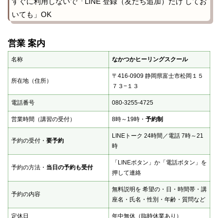
すぐに利用しないで「LINE 登録（友だち追加）だけ してお
いても」OK
営業 案内
名称
なかつかヒーリングスクール
〒416-0909 静岡県富士市松岡１５
所在地（住所）
７３−１３
電話番号
080-3255-4725
営業時間（講習の受付）
8時～19時・
予約制
LINEトーク 24時間／電話 7時～21
予約の受付・
要予約
時
「LINEボタン」か「電話ボタン」を
予約の方法・
当日の予約も受付
押して連絡
無料説明を 希望の・日・時間帯・講
予約の内容
座名・氏名・性別・年齢・質問など
定休日
年中無休（臨時休業あり）