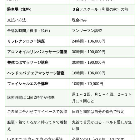
駐車場（無料）
３台
／スクール（和風の家）の前
支払い方法
現金のみ
全講習時間／費用（税込）
マンツーマン講習
リフレクソロジー講座
24時間・106,000円
アロマオイルリンパマッサージ講座
30時間・190,000円
整体つぼマッサージ講座
30時間・190,000円
ヘッドスパ チェアマッサージ講座
16時間・106,000円
フェイシャルエステ講座
10時間・70,000円
週１～２回、月１～４回、２～３ヶ
講習時間は 1回 2時間が標準
月に１回など
ご希望に合わせてマイペースで習得
日時と期間は自分の都合で設定
服装・着てくるか／持ってきて着替
丸首で首元が出る・ベルト通しが無
え
い服
いままで 18歳～70歳 の方が受講
必要なのは「やる気」だけです