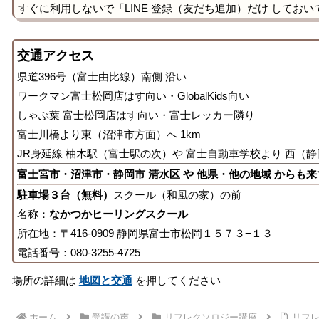
すぐに利用しないで「LINE 登録（友だち追加）だけ しておい
交通アクセス
県道396号（富士由比線）南側 沿い
ワークマン富士松岡店はす向い・GlobalKids向い
しゃぶ葉 富士松岡店はす向い・富士レッカー隣り
富士川橋より東（沼津市方面）へ 1km
JR身延線 柚木駅（富士駅の次）や 富士自動車学校より 西（静
富士宮市・沼津市・静岡市 清水区 や 他県・他の地域 からも
駐車場３台（無料）
スクール（和風の家）の前
名称：
なかつかヒーリングスクール
所在地：〒416-0909 静岡県富士市松岡１５７３−１３
電話番号：080-3255-4725
場所の詳細は
地図と交通
を押してください
ホーム
受講の声
リフレクソロジー講座
リフレ