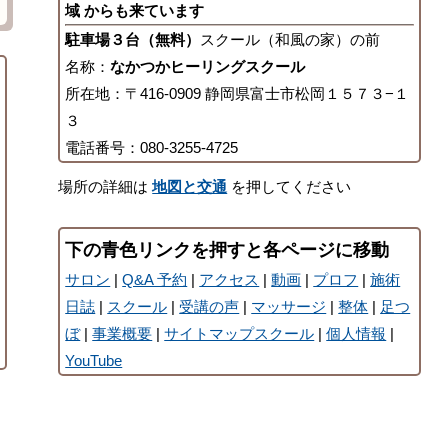
域 からも来ています
駐車場３台（無料）
スクール（和風の家）の前
名称：
なかつかヒーリングスクール
所在地：〒416-0909 静岡県富士市松岡１５７３−１
３
電話番号：080-3255-4725
場所の詳細は
地図と交通
を押してください
下の青色リンクを押すと各ページに移動
サロン
|
Q&A 予約
|
アクセス
|
動画
|
プロフ
|
施術
日誌
|
スクール
|
受講の声
|
マッサージ
|
整体
|
足つ
ぼ
|
事業概要
|
サイトマップスクール
|
個人情報
|
YouTube