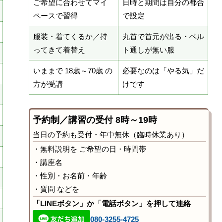
ご希望に合わせてマイ
日時と期間は自分の都合
ペースで習得
で設定
服装・着てくるか／持
丸首で首元が出る・ベル
ってきて着替え
ト通しが無い服
いままで 18歳～70歳 の
必要なのは「やる気」だ
方が受講
けです
予約制／講習の受付 8時～19時
当日の予約も受付・年中無休（臨時休業あり）
・無料説明を ご希望の日・時間帯
・講座名
・性別・お名前・年齢
・質問 などを
「LINEボタン」か「電話ボタン」を押して連絡
080-3255-4725