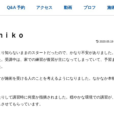
Q&A 予約
アクセス
動画
プロフ
施
ｍｉｋｏ
2020.05.19
まり知らないままのスタートだったので、かなり不安がありました
た。受講中は、家での練習が復習が主になってしまっていて、予習
た。
すが施術を受ける人のことを考えるようになりました。なかなか本
たりして講習時に何度か指摘されました。穏やかな環境での講習が
スさせてもらっています。