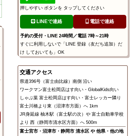
押しやすい ボタンを タップしてください
LINEで連絡
電話で連絡
予約の受付・LINE 24時間／電話 7時～21時
すぐに利用しないで「LINE 登録（友だち追加）だ
け しておいても」OK
交通アクセス
県道396号（富士由比線）南側 沿い
ワークマン富士松岡店はす向い・GlobalKids向い
しゃぶ葉 富士松岡店はす向い・富士レッカー隣り
富士川橋より東（沼津市方面）へ 1km
JR身延線 柚木駅（富士駅の次）や 富士自動車学校
より 西（静岡市清水区方面）へ 500m
富士宮市・沼津市・静岡市 清水区 や 他県・他の地