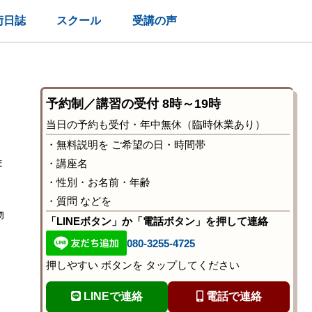
術日誌
スクール
受講の声
予約制／講習の受付 8時～19時
当日の予約も受付・年中無休（臨時休業あり）
。
・無料説明を ご希望の日・時間帯
ま
・講座名
・性別・お名前・年齢
・質問 などを
物
「LINEボタン」か「電話ボタン」を押して連絡
080-3255-4725
押しやすい ボタンを タップしてください
、
LINEで連絡
電話で連絡