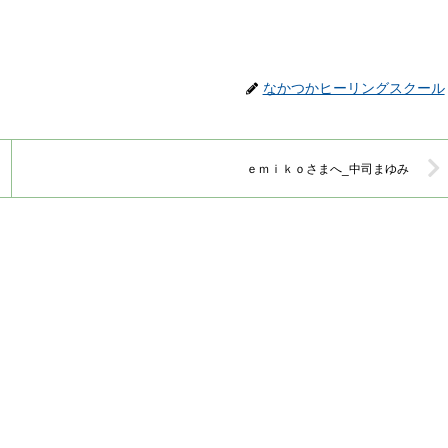
なかつかヒーリングスクール
ｅｍｉｋｏさまへ_中司まゆみ
」