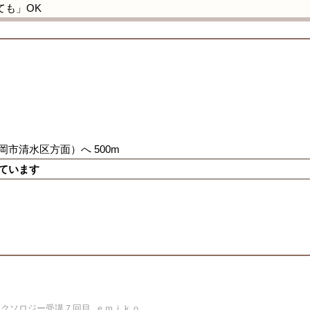
ても」OK
岡市清水区方面）へ 500m
来ています
クソロジー受講７回目_ｅｍｉｋｏ