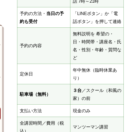
話 7時～21時
予約の方法・
当日の予
「LINEボタン」か「電
約も受付
話ボタン」を押して連絡
無料説明を 希望の・
日・時間帯・講座名・氏
予約の内容
名・性別・年齢・質問な
ど
年中無休（臨時休業あ
定休日
り）
３台
／スクール（和風の
駐車場（無料）
家）の前
支払い方法
現金のみ
全講習時間／費用（税
マンツーマン講習
込）