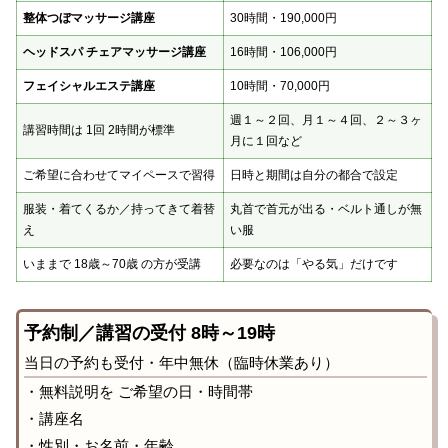
整体つぼマッサージ講座
30時間・190,000円
ヘッドスパ チェアマッサージ講座
16時間・106,000円
フェイシャルエステ講座
10時間・70,000円
週１～２回、月１～４回、２～３ヶ
講習時間は 1回 2時間が標準
月に１回など
ご希望に合わせてマイペースで習得
日時と期間は自分の都合で設定
服装・着てくるか／持ってきて着替
丸首で首元が出る・ベルト通しが無
え
い服
いままで 18歳～70歳 の方が受講
必要なのは「やる気」だけです
予約制／講習の受付 8時～19時
当日の予約も受付・年中無休（臨時休業あり）
・無料説明を ご希望の日・時間帯
・講座名
・性別・お名前・年齢