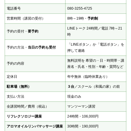
電話番号
080-3255-4725
営業時間（講習の受付）
8時～19時・
予約制
LINEトーク 24時間／電話 7時～21
予約の受付・
要予約
時
「LINEボタン」か「電話ボタン」を
予約の方法・
当日の予約も受付
押して連絡
無料説明を 希望の・日・時間帯・講
予約の内容
座名・氏名・性別・年齢・質問など
定休日
年中無休（臨時休業あり）
駐車場（無料）
３台
／スクール（和風の家）の前
支払い方法
現金のみ
全講習時間／費用（税込）
マンツーマン講習
リフレクソロジー講座
24時間・106,000円
アロマオイルリンパマッサージ講座
30時間・190,000円