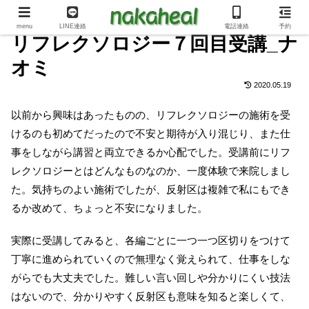
menu
LINE連絡
電話連絡
予約
リフレクソロジー７回目受講_ナ
オミ
2020.05.19
以前から興味はあったものの、リフレクソロジーの施術を受
けるのも初めてだったので不安と期待が入り混じり、また仕
事をしながら講習と両立できるか心配でした。受講前にリフ
レクソロジーとはどんなものなのか、一度体験で来院しまし
た。気持ちのよい施術でしたが、反射区は複雑で私にもでき
るか改めて、ちょっと不安になりました。
実際に受講してみると、各編ごとに一つ一つ区切りをつけて
丁寧に進められていくので無理なく覚えられて、仕事をしな
がらでも大丈夫でした。難しい言い回しや分かりにくい技法
はないので、分かりやすく反射区も意味を知ると楽しくて、