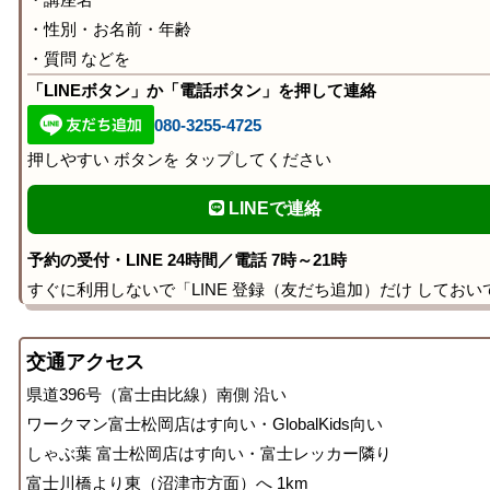
・性別・お名前・年齢
・質問 などを
「LINEボタン」か「電話ボタン」を押して連絡
080-3255-4725
押しやすい ボタンを タップしてください
LINEで連絡
予約の受付・LINE 24時間／電話 7時～21時
すぐに利用しないで「LINE 登録（友だち追加）だけ しておい
交通アクセス
県道396号（富士由比線）南側 沿い
ワークマン富士松岡店はす向い・GlobalKids向い
しゃぶ葉 富士松岡店はす向い・富士レッカー隣り
富士川橋より東（沼津市方面）へ 1km