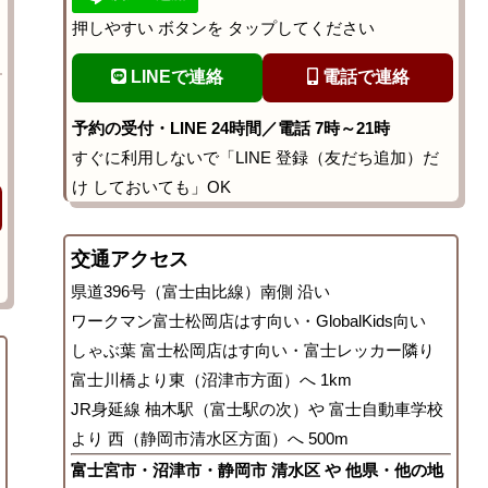
押しやすい ボタンを タップしてください
LINEで連絡
電話で連絡
予約の受付・LINE 24時間／電話 7時～21時
すぐに利用しないで「LINE 登録（友だち追加）だ
け しておいても」OK
交通アクセス
県道396号（富士由比線）南側 沿い
ワークマン富士松岡店はす向い・GlobalKids向い
しゃぶ葉 富士松岡店はす向い・富士レッカー隣り
富士川橋より東（沼津市方面）へ 1km
JR身延線 柚木駅（富士駅の次）や 富士自動車学校
より 西（静岡市清水区方面）へ 500m
富士宮市・沼津市・静岡市 清水区 や 他県・他の地