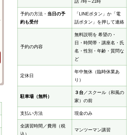
話 7時～21時
予約の方法・
当日の予
「LINEボタン」か「電
約も受付
話ボタン」を押して連絡
無料説明を 希望の・
日・時間帯・講座名・氏
予約の内容
名・性別・年齢・質問な
ど
年中無休（臨時休業あ
定休日
り）
３台
／スクール（和風の
駐車場（無料）
家）の前
支払い方法
現金のみ
全講習時間／費用（税
マンツーマン講習
込）