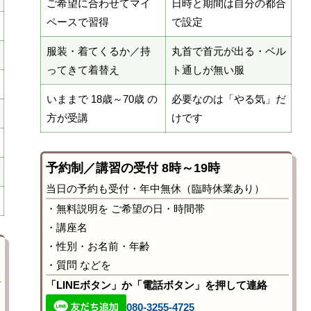
ご希望に合わせてマイ
日時と期間は自分の都合
ペースで習得
で設定
服装・着てくるか／持
丸首で首元が出る・ベル
ってきて着替え
ト通しが無い服
いままで 18歳～70歳 の
必要なのは「やる気」だ
方が受講
けです
予約制／講習の受付 8時～19時
当日の予約も受付・年中無休（臨時休業あり）
・無料説明を ご希望の日・時間帯
・講座名
・性別・お名前・年齢
・質問 などを
「LINEボタン」か「電話ボタン」を押して連絡
080-3255-4725