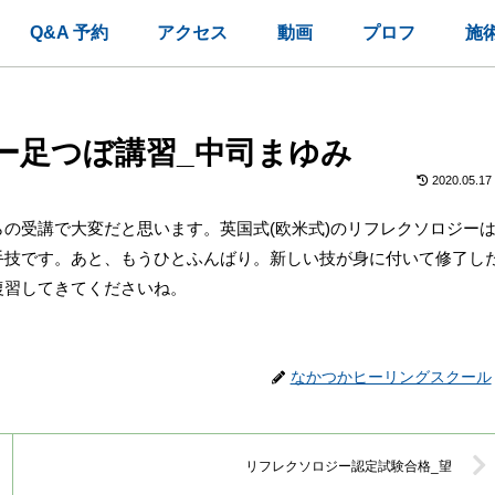
Q&A 予約
アクセス
動画
プロフ
施
ー足つぼ講習_中司まゆみ
2020.05.17
の受講で大変だと思います。英国式(欧米式)のリフレクソロジー
手技です。あと、もうひとふんばり。新しい技が身に付いて修了し
復習してきてくださいね。
なかつかヒーリングスクール
リフレクソロジー認定試験合格_望