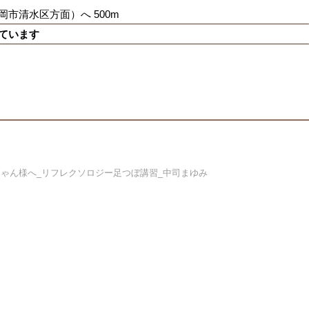
岡市清水区方面）へ 500m
来ています
ゃん様へ_リフレクソロジー足つぼ講習_中司まゆみ