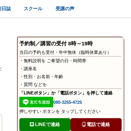
術日誌
スクール
受講の声
予約制／講習の受付 8時～19時
当日の予約も受付・年中無休（臨時休業あり）
は
・無料説明を ご希望の日・時間帯
た
・講座名
・性別・お名前・年齢
・質問 などを
「LINEボタン」か「電話ボタン」を押して連絡
080-3255-4725
押しやすい ボタンを タップしてください
LINEで連絡
電話で連絡