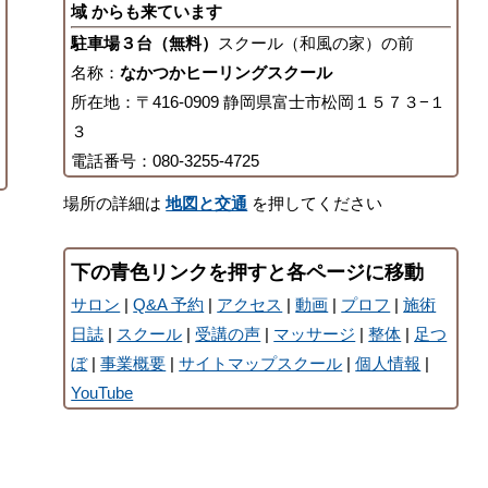
域 からも来ています
駐車場３台（無料）
スクール（和風の家）の前
名称：
なかつかヒーリングスクール
所在地：〒416-0909 静岡県富士市松岡１５７３−１
３
電話番号：080-3255-4725
場所の詳細は
地図と交通
を押してください
下の青色リンクを押すと各ページに移動
サロン
|
Q&A 予約
|
アクセス
|
動画
|
プロフ
|
施術
日誌
|
スクール
|
受講の声
|
マッサージ
|
整体
|
足つ
ぼ
|
事業概要
|
サイトマップスクール
|
個人情報
|
YouTube