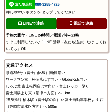
080-3255-4725
押しやすい ボタンを タップしてください
LINEで連絡
電話で連絡
予約の受付・LINE 24時間／電話 7時～21時
すぐに利用しないで「LINE 登録（友だち追加）だけ してお
いても」OK
交通アクセス
県道396号（富士由比線）南側 沿い
ワークマン富士松岡店はす向い・GlobalKids向い
しゃぶ葉 富士松岡店はす向い・富士レッカー隣り
富士川橋より東（沼津市方面）へ 1km
JR身延線 柚木駅（富士駅の次）や 富士自動車学校より 西
（静岡市清水区方面）へ 500m