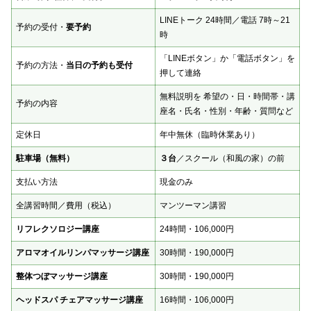
LINEトーク 24時間／電話 7時～21
予約の受付・
要予約
時
「LINEボタン」か「電話ボタン」を
予約の方法・
当日の予約も受付
押して連絡
無料説明を 希望の・日・時間帯・講
予約の内容
座名・氏名・性別・年齢・質問など
定休日
年中無休（臨時休業あり）
駐車場（無料）
３台
／スクール（和風の家）の前
支払い方法
現金のみ
全講習時間／費用（税込）
マンツーマン講習
リフレクソロジー講座
24時間・106,000円
アロマオイルリンパマッサージ講座
30時間・190,000円
整体つぼマッサージ講座
30時間・190,000円
ヘッドスパ チェアマッサージ講座
16時間・106,000円