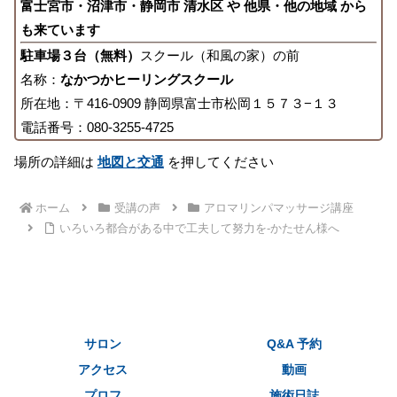
富士宮市・沼津市・静岡市 清水区 や 他県・他の地域 から
も来ています
駐車場３台（無料）
スクール（和風の家）の前
名称：
なかつかヒーリングスクール
所在地：〒416-0909 静岡県富士市松岡１５７３−１３
電話番号：080-3255-4725
場所の詳細は
地図と交通
を押してください
ホーム
受講の声
アロマリンパマッサージ講座
いろいろ都合がある中で工夫して努力を-かたせん様へ
サロン
Q&A 予約
アクセス
動画
プロフ
施術日誌