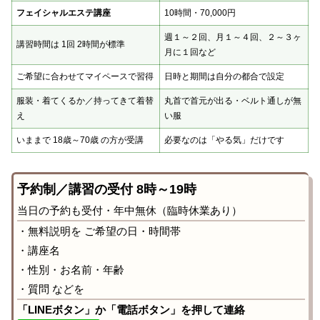
フェイシャルエステ講座
10時間・70,000円
週１～２回、月１～４回、２～３ヶ
講習時間は 1回 2時間が標準
月に１回など
ご希望に合わせてマイペースで習得
日時と期間は自分の都合で設定
服装・着てくるか／持ってきて着替
丸首で首元が出る・ベルト通しが無
え
い服
いままで 18歳～70歳 の方が受講
必要なのは「やる気」だけです
予約制／講習の受付 8時～19時
当日の予約も受付・年中無休（臨時休業あり）
・無料説明を ご希望の日・時間帯
・講座名
・性別・お名前・年齢
・質問 などを
「LINEボタン」か「電話ボタン」を押して連絡