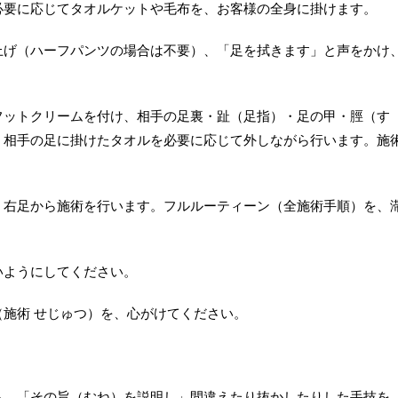
必要に応じてタオルケットや毛布を、お客様の全身に掛けます。
上げ（ハーフパンツの場合は不要）、「足を拭きます」と声をかけ
フットクリームを付け、相手の足裏・趾（足指）・足の甲・脛（す
。相手の足に掛けたタオルを必要に応じて外しながら行います。施
、右足から施術を行います。フルルーティーン（全施術手順）を、
いようにしてください。
施術 せじゅつ）を、心がけてください。
ら、「その旨（むね）を説明し」間違えたり抜かしたりした手技を