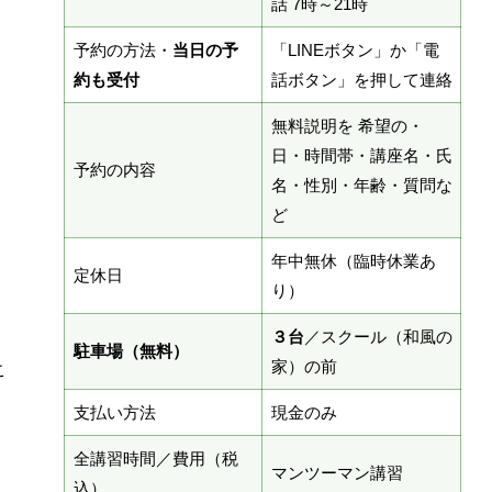
話 7時～21時
予約の方法・
当日の予
「LINEボタン」か「電
約も受付
話ボタン」を押して連絡
無料説明を 希望の・
日・時間帯・講座名・氏
予約の内容
名・性別・年齢・質問な
ど
年中無休（臨時休業あ
定休日
り）
３台
／スクール（和風の
駐車場（無料）
家）の前
こ
支払い方法
現金のみ
全講習時間／費用（税
マンツーマン講習
込）