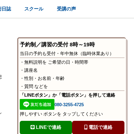
術日誌
スクール
受講の声
予約制／講習の受付 8時～19時
当日の予約も受付・年中無休（臨時休業あり）
・無料説明を ご希望の日・時間帯
・講座名
想
・性別・お名前・年齢
・質問 などを
「LINEボタン」か「電話ボタン」を押して連絡
080-3255-4725
シ
押しやすい ボタンを タップしてください
LINEで連絡
電話で連絡