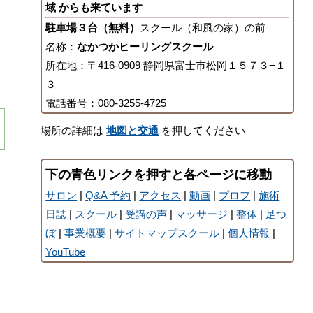
域 からも来ています
駐車場３台（無料）
スクール（和風の家）の前
名称：
なかつかヒーリングスクール
所在地：〒416-0909 静岡県富士市松岡１５７３−１
３
電話番号：080-3255-4725
場所の詳細は
地図と交通
を押してください
下の青色リンクを押すと各ページに移動
サロン
|
Q&A 予約
|
アクセス
|
動画
|
プロフ
|
施術
日誌
|
スクール
|
受講の声
|
マッサージ
|
整体
|
足つ
ぼ
|
事業概要
|
サイトマップスクール
|
個人情報
|
YouTube