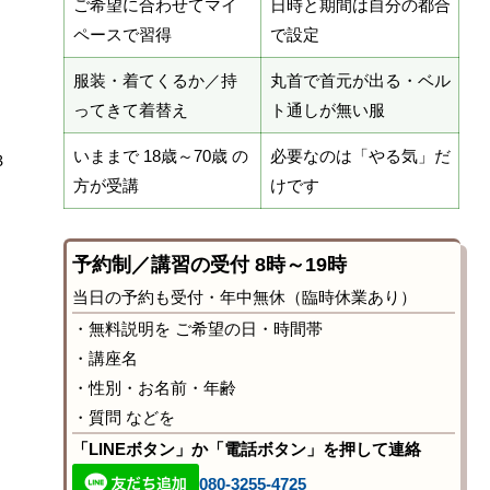
ご希望に合わせてマイ
日時と期間は自分の都合
ペースで習得
で設定
服装・着てくるか／持
丸首で首元が出る・ベル
ってきて着替え
ト通しが無い服
いままで 18歳～70歳 の
必要なのは「やる気」だ
３
方が受講
けです
予約制／講習の受付 8時～19時
当日の予約も受付・年中無休（臨時休業あり）
・無料説明を ご希望の日・時間帯
・講座名
・性別・お名前・年齢
・質問 などを
「LINEボタン」か「電話ボタン」を押して連絡
080-3255-4725