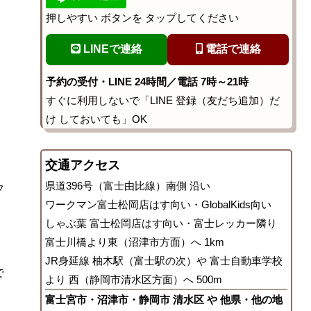
押しやすい ボタンを タップしてください
LINEで連絡
電話で連絡
予約の受付・LINE 24時間／電話 7時～21時
すぐに利用しないで「LINE 登録（友だち追加）だ
け しておいても」OK
交通アクセス
県道396号（富士由比線）南側 沿い
フ
ワークマン富士松岡店はす向い・GlobalKids向い
しゃぶ葉 富士松岡店はす向い・富士レッカー隣り
富士川橋より東（沼津市方面）へ 1km
JR身延線 柚木駅（富士駅の次）や 富士自動車学校
で
より 西（静岡市清水区方面）へ 500m
富士宮市・沼津市・静岡市 清水区 や 他県・他の地