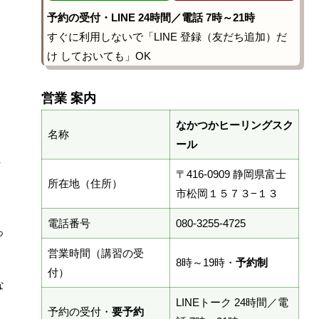
予約の受付・LINE 24時間／電話 7時～21時
すぐに利用しないで「LINE 登録（友だち追加）だ
け しておいても」OK
営業 案内
なかつかヒーリングスク
名称
ール
し
〒416-0909 静岡県富士
所在地（住所）
市松岡１５７３−１３
電話番号
080-3255-4725
っ
営業時間（講習の受
8時～19時・
予約制
付）
な
LINEトーク 24時間／電
予約の受付・
要予約