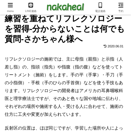
menu
LINE連絡
電話連絡
予約
練習を重ねてリフレクソロジー
を習得-分からないことは何でも
質問-さかちゃん様へ
2020.06.01
リフレクソロジーの施術では、主に母指（親指）と示指（人
差し指）の、指頭（指先）や指腹（指の腹）などを使ってト
リートメント（施術）をします。手の平（手掌）・手刀（手
の小指側）・手根（手のひらの手首側）などを使う手技もあ
ります。リフレクソロジーの開発者はアメリカの耳鼻咽喉科
医と理学療法士ですが、そのあと色々な国や地域に伝わり、
それぞれの場所や施術する人・受ける人に合わせて、施術の
仕方に工夫や変更が加えられています。
反射区の位置は、ほぼ同じですが、学習した場所や人によっ