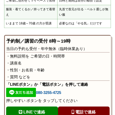
ご希望に合わせてマイペースで習得
日時と期間は自分の都合で設定
服装・着てくるか／持ってきて着替
丸首で首元が出る・ベルト通しが無
え
い服
いままで 18歳～70歳 の方が受講
必要なのは「やる気」だけです
予約制／講習の受付 8時～19時
当日の予約も受付・年中無休（臨時休業あり）
・無料説明を ご希望の日・時間帯
・講座名
・性別・お名前・年齢
・質問 などを
「LINEボタン」か「電話ボタン」を押して連絡
080-3255-4725
押しやすい ボタンを タップしてください
LINEで連絡
電話で連絡