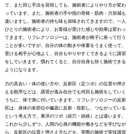
て、また同じ手法を習得しても、施術者によりやり方が変わ
っています。また、施術者の手や指の骨格・筋肉・力加減も
違いますし、施術者の持ち味も加味されてきますので、一人
ひとりの施術者により、お客様が受けた感じや効果は変わっ
てきます。リフレクソロジーは、施術者が椅子に座って行う
ことが多いですが、自分の体の動きや体重をうまく使って、
受ける相手が心地よく、自分もやりやすくできるように講習
をしていきます。慣れてくると、自分自身も快く施術できる
ようになります。
力の具合い・体の使い方や、反射区（足ツボ）の位置や押さ
える順序などは、講習が進み自分でも何回も施術をしていく
うちに、体で身に付いていきます。リフレクソロジーの反射
区は、身体の各部位や臓器に反射・投影し、つながっている
という考え方で、東洋のツボ（経穴・経絡）とは違います。
これから少しずつ、人間の心身の機能や働きなどを学びなが
ら、反射区の位置と押さえ方などを、実際の施術で実技講習