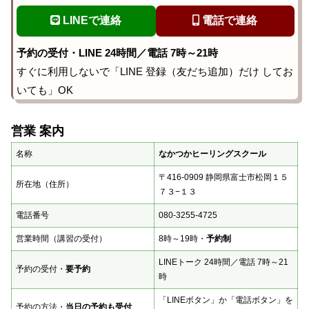
LINEで連絡
電話で連絡
予約の受付・LINE 24時間／電話 7時～21時
すぐに利用しないで「LINE 登録（友だち追加）だけ してお
いても」OK
営業 案内
名称
なかつかヒーリングスクール
〒416-0909 静岡県富士市松岡１５
所在地（住所）
７３−１３
電話番号
080-3255-4725
営業時間（講習の受付）
8時～19時・
予約制
LINEトーク 24時間／電話 7時～21
予約の受付・
要予約
時
「LINEボタン」か「電話ボタン」を
予約の方法・
当日の予約も受付