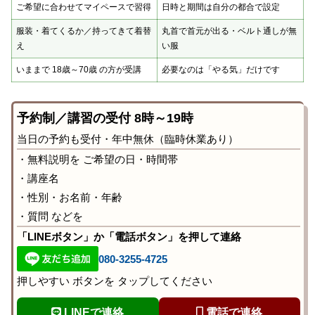
ご希望に合わせてマイペースで習得
日時と期間は自分の都合で設定
服装・着てくるか／持ってきて着替
丸首で首元が出る・ベルト通しが無
え
い服
いままで 18歳～70歳 の方が受講
必要なのは「やる気」だけです
予約制／講習の受付 8時～19時
当日の予約も受付・年中無休（臨時休業あり）
・無料説明を ご希望の日・時間帯
・講座名
・性別・お名前・年齢
・質問 などを
「LINEボタン」か「電話ボタン」を押して連絡
080-3255-4725
押しやすい ボタンを タップしてください
LINEで連絡
電話で連絡