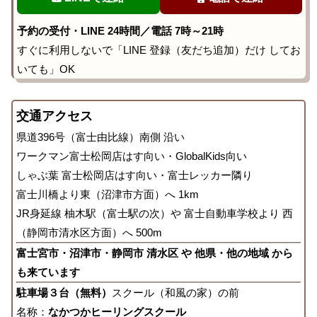
予約の受付・LINE 24時間／電話 7時～21時
すぐに利用しないで「LINE 登録（友だち追加）だけ してお
いても」OK
交通アクセス
県道396号（富士由比線）南側 沿い
ワークマン富士松岡店はす向い・GlobalKids向い
しゃぶ葉 富士松岡店はす向い・富士レッカー隣り
富士川橋より東（沼津市方面）へ 1km
JR身延線 柚木駅（富士駅の次）や 富士自動車学校より 西
（静岡市清水区方面）へ 500m
富士宮市・沼津市・静岡市 清水区 や 他県・他の地域 から
も来ています
駐車場３台（無料）
スクール（和風の家）の前
名称：
なかつかヒーリングスクール