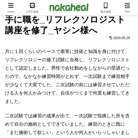
menu
LINE連絡
電話連絡
予約
手に職を_リフレクソロジスト
講座を修了_ヤシン様へ
2020.05.29
月に１回くらいのペースで着実に技術と知識を身に付けて、
リフレクソロジーの修了試験に合格し、リフレクソロジスト
として認定しました。男性で会社勤めをしながらの受講だっ
たので、なかなか練習時間がとれず、一次試験まで練習相手
が少なくて大変でした。二次試験の前には練習させていただ
ける人を何人かみつけて、自信がつくまで何度も練習してき
ました。
二次試験では練習の成果が出て、一次試験で指摘した所を含
めて自分の施術としてできていました。練習のときに既に
「また施術して欲しい」という人が何人かいらっしゃいまし