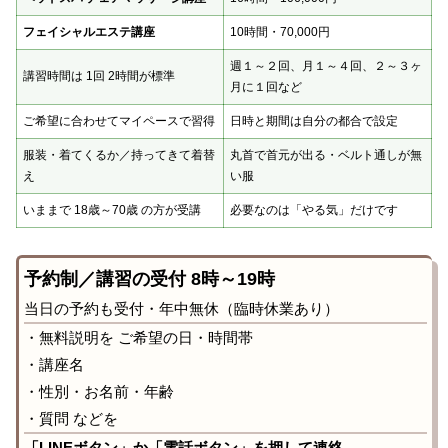
フェイシャルエステ講座
10時間・70,000円
週１～２回、月１～４回、２～３ヶ
講習時間は 1回 2時間が標準
月に１回など
ご希望に合わせてマイペースで習得
日時と期間は自分の都合で設定
服装・着てくるか／持ってきて着替
丸首で首元が出る・ベルト通しが無
え
い服
いままで 18歳～70歳 の方が受講
必要なのは「やる気」だけです
予約制／講習の受付 8時～19時
当日の予約も受付・年中無休（臨時休業あり）
・無料説明を ご希望の日・時間帯
・講座名
・性別・お名前・年齢
・質問 などを
「LINEボタン」か「電話ボタン」を押して連絡