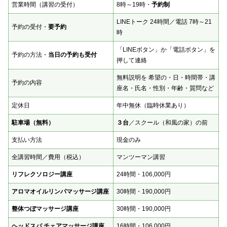
営業時間（講習の受付）
8時～19時・
予約制
LINEトーク 24時間／電話 7時～21
予約の受付・
要予約
時
「LINEボタン」か「電話ボタン」を
予約の方法・
当日の予約も受付
押して連絡
無料説明を 希望の・日・時間帯・講
予約の内容
座名・氏名・性別・年齢・質問など
定休日
年中無休（臨時休業あり）
駐車場（無料）
３台
／スクール（和風の家）の前
支払い方法
現金のみ
全講習時間／費用（税込）
マンツーマン講習
リフレクソロジー講座
24時間・106,000円
アロマオイルリンパマッサージ講座
30時間・190,000円
整体つぼマッサージ講座
30時間・190,000円
ヘッドスパ チェアマッサージ講座
16時間・106,000円