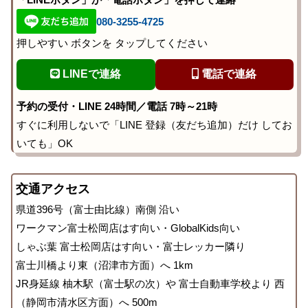
080-3255-4725
押しやすい ボタンを タップしてください
LINEで連絡
電話で連絡
予約の受付・LINE 24時間／電話 7時～21時
すぐに利用しないで「LINE 登録（友だち追加）だけ してお
いても」OK
交通アクセス
県道396号（富士由比線）南側 沿い
ワークマン富士松岡店はす向い・GlobalKids向い
しゃぶ葉 富士松岡店はす向い・富士レッカー隣り
富士川橋より東（沼津市方面）へ 1km
JR身延線 柚木駅（富士駅の次）や 富士自動車学校より 西
（静岡市清水区方面）へ 500m