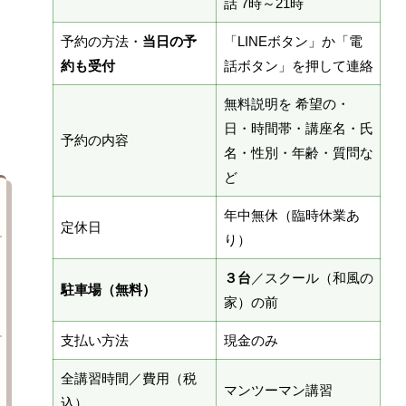
話 7時～21時
予約の方法・
当日の予
「LINEボタン」か「電
約も受付
話ボタン」を押して連絡
無料説明を 希望の・
日・時間帯・講座名・氏
予約の内容
名・性別・年齢・質問な
ど
年中無休（臨時休業あ
定休日
り）
３台
／スクール（和風の
駐車場（無料）
家）の前
支払い方法
現金のみ
全講習時間／費用（税
マンツーマン講習
込）