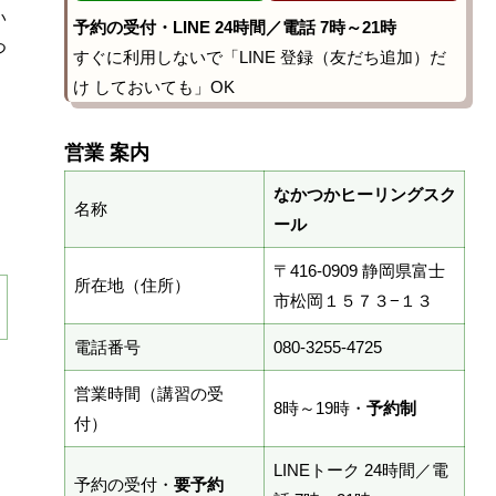
い
予約の受付・LINE 24時間／電話 7時～21時
つ
すぐに利用しないで「LINE 登録（友だち追加）だ
け しておいても」OK
営業 案内
なかつかヒーリングスク
名称
ール
〒416-0909 静岡県富士
所在地（住所）
市松岡１５７３−１３
電話番号
080-3255-4725
営業時間（講習の受
8時～19時・
予約制
付）
LINEトーク 24時間／電
予約の受付・
要予約