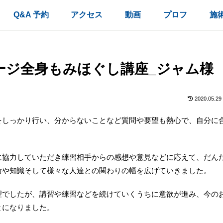
Q&A 予約
アクセス
動画
プロフ
施
ージ全身もみほぐし講座_ジャム様
2020.05.29
をしっかり行い、分からないことなど質問や要望も熱心で、自分に
に協力していただき練習相手からの感想や意見などに応えて、だん
術や知識そして様々な人達との関わりの幅を広げていきました。
望でしたが、講習や練習などを続けていくうちに意欲が進み、今の
とになりました。