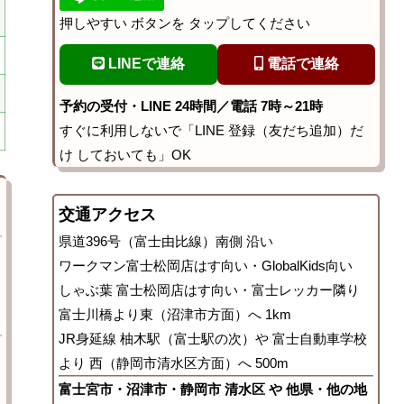
押しやすい ボタンを タップしてください
LINEで連絡
電話で連絡
予約の受付・LINE 24時間／電話 7時～21時
すぐに利用しないで「LINE 登録（友だち追加）だ
け しておいても」OK
交通アクセス
県道396号（富士由比線）南側 沿い
ワークマン富士松岡店はす向い・GlobalKids向い
しゃぶ葉 富士松岡店はす向い・富士レッカー隣り
富士川橋より東（沼津市方面）へ 1km
JR身延線 柚木駅（富士駅の次）や 富士自動車学校
より 西（静岡市清水区方面）へ 500m
富士宮市・沼津市・静岡市 清水区 や 他県・他の地