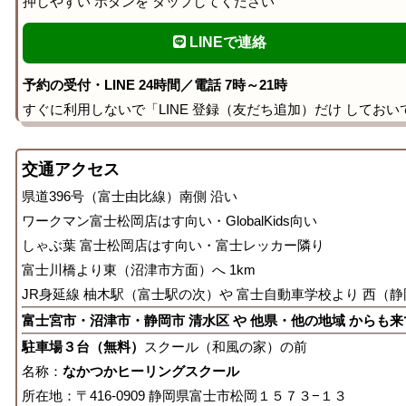
押しやすい ボタンを タップしてください
LINEで連絡
予約の受付・LINE 24時間／電話 7時～21時
すぐに利用しないで「LINE 登録（友だち追加）だけ しておい
交通アクセス
県道396号（富士由比線）南側 沿い
ワークマン富士松岡店はす向い・GlobalKids向い
しゃぶ葉 富士松岡店はす向い・富士レッカー隣り
富士川橋より東（沼津市方面）へ 1km
JR身延線 柚木駅（富士駅の次）や 富士自動車学校より 西（静
富士宮市・沼津市・静岡市 清水区 や 他県・他の地域 からも
駐車場３台（無料）
スクール（和風の家）の前
名称：
なかつかヒーリングスクール
所在地：〒416-0909 静岡県富士市松岡１５７３−１３