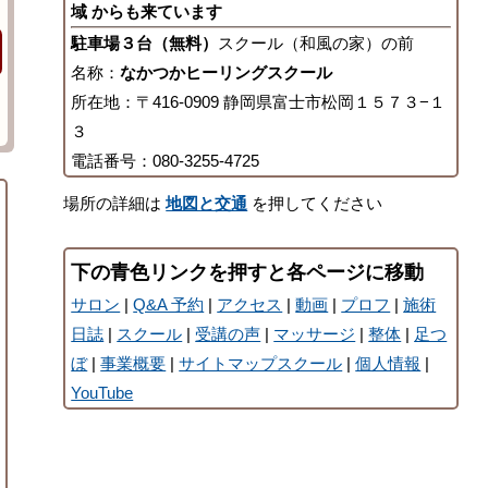
域 からも来ています
駐車場３台（無料）
スクール（和風の家）の前
名称：
なかつかヒーリングスクール
所在地：〒416-0909 静岡県富士市松岡１５７３−１
３
電話番号：080-3255-4725
場所の詳細は
地図と交通
を押してください
下の青色リンクを押すと各ページに移動
サロン
|
Q&A 予約
|
アクセス
|
動画
|
プロフ
|
施術
日誌
|
スクール
|
受講の声
|
マッサージ
|
整体
|
足つ
ぼ
|
事業概要
|
サイトマップスクール
|
個人情報
|
YouTube