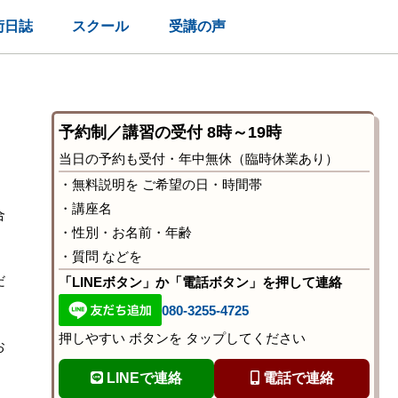
術日誌
スクール
受講の声
予約制／講習の受付 8時～19時
当日の予約も受付・年中無休（臨時休業あり）
・無料説明を ご希望の日・時間帯
・講座名
合
・性別・お名前・年齢
・質問 などを
だ
「LINEボタン」か「電話ボタン」を押して連絡
080-3255-4725
押しやすい ボタンを タップしてください
お
LINEで連絡
電話で連絡