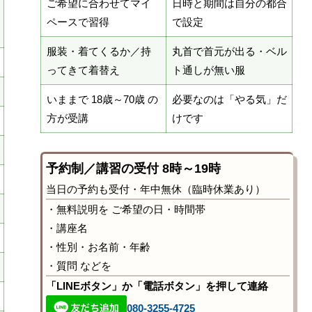
ご希望に合わせてマイ
日時と期間は自分の都合
ペースで習得
で設定
服装・着てくるか／持
丸首で首元が出る・ベル
ってきて着替え
ト通しが無い服
いままで 18歳～70歳 の
必要なのは「やる気」だ
方が受講
けです
予約制／講習の受付 8時～19時
当日の予約も受付・年中無休（臨時休業あり）
・無料説明を ご希望の日・時間帯
・講座名
・性別・お名前・年齢
・質問 などを
「LINEボタン」か「電話ボタン」を押して連絡
080-3255-4725