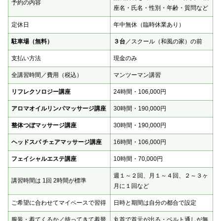
予約の内容
座名・氏名・性別・年齢・質問など
定休日
年中無休（臨時休業あり）
駐車場（無料）
３台
／スクール（和風の家）の前
支払い方法
現金のみ
全講習時間／費用（税込）
マンツーマン講習
リフレクソロジー講座
24時間・106,000円
アロマオイルリンパマッサージ講座
30時間・190,000円
整体つぼマッサージ講座
30時間・190,000円
ヘッドスパ チェアマッサージ講座
16時間・106,000円
フェイシャルエステ講座
10時間・70,000円
週１～２回、月１～４回、２～３ヶ
講習時間は 1回 2時間が標準
月に１回など
ご希望に合わせてマイペースで習得
日時と期間は自分の都合で設定
服装・着てくるか／持ってきて着替
丸首で首元が出る・ベルト通しが無