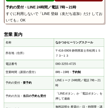
予約の受付・LINE 24時間／電話 7時～21時
すぐに利用しないで「LINE 登録（友だち追加）だけ してお
いても」OK
営業 案内
名称
なかつかヒーリングスクール
〒416-0909 静岡県富士市松岡１５
所在地（住所）
７３−１３
電話番号
080-3255-4725
営業時間（講習の受付）
8時～19時・
予約制
LINEトーク 24時間／電話 7時～21
予約の受付・
要予約
時
「LINEボタン」か「電話ボタン」を
予約の方法・
当日の予約も受付
押して連絡
無料説明を 希望の・日・時間帯・講