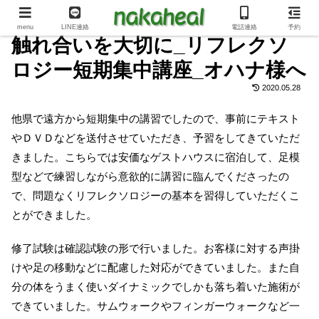
menu
LINE連絡
電話連絡
予約
触れ合いを大切に_リフレクソ
ロジー短期集中講座_オハナ様へ
2020.05.28
他県で遠方から短期集中の講習でしたので、事前にテキスト
やＤＶＤなどを送付させていただき、予習をしてきていただ
きました。こちらでは安価なゲストハウスに宿泊して、足模
型などで練習しながら意欲的に講習に臨んでくださったの
で、問題なくリフレクソロジーの基本を習得していただくこ
とができました。
修了試験は確認試験の形で行いました。お客様に対する声掛
けや足の移動などに配慮した対応ができていました。また自
分の体をうまく使いダイナミックでしかも落ち着いた施術が
できていました。サムウォークやフィンガーウォークなど一