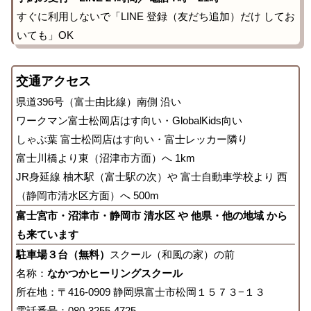
すぐに利用しないで「LINE 登録（友だち追加）だけ してお
いても」OK
交通アクセス
県道396号（富士由比線）南側 沿い
ワークマン富士松岡店はす向い・GlobalKids向い
しゃぶ葉 富士松岡店はす向い・富士レッカー隣り
富士川橋より東（沼津市方面）へ 1km
JR身延線 柚木駅（富士駅の次）や 富士自動車学校より 西
（静岡市清水区方面）へ 500m
富士宮市・沼津市・静岡市 清水区 や 他県・他の地域 から
も来ています
駐車場３台（無料）
スクール（和風の家）の前
名称：
なかつかヒーリングスクール
所在地：〒416-0909 静岡県富士市松岡１５７３−１３
電話番号：080-3255-4725