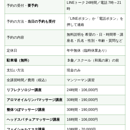
LINEトーク 24時間／電話 7時～21
予約の受付・
要予約
時
「LINEボタン」か「電話ボタン」を
予約の方法・
当日の予約も受付
押して連絡
無料説明を 希望の・日・時間帯・講
予約の内容
座名・氏名・性別・年齢・質問など
定休日
年中無休（臨時休業あり）
駐車場（無料）
３台
／スクール（和風の家）の前
支払い方法
現金のみ
全講習時間／費用（税込）
マンツーマン講習
リフレクソロジー講座
24時間・106,000円
アロマオイルリンパマッサージ講座
30時間・190,000円
整体つぼマッサージ講座
30時間・190,000円
ヘッドスパ チェアマッサージ講座
16時間・106,000円
フェイシャルエステ講座
10時間・70,000円