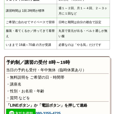
週１～２回、月１～４回、２～３ヶ
講習時間は 1回 2時間が標準
月に１回など
ご希望に合わせてマイペースで習得
日時と期間は自分の都合で設定
服装・着てくるか／持ってきて着替
丸首で首元が出る・ベルト通しが無
え
い服
いままで 18歳～70歳 の方が受講
必要なのは「やる気」だけです
予約制／講習の受付 8時～19時
当日の予約も受付・年中無休（臨時休業あり）
・無料説明を ご希望の日・時間帯
・講座名
・性別・お名前・年齢
・質問 などを
「LINEボタン」か「電話ボタン」を押して連絡
080-3255-4725