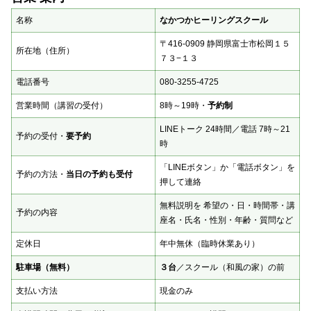
名称
なかつかヒーリングスクール
〒416-0909 静岡県富士市松岡１５
所在地（住所）
７３−１３
電話番号
080-3255-4725
営業時間（講習の受付）
8時～19時・
予約制
LINEトーク 24時間／電話 7時～21
予約の受付・
要予約
時
「LINEボタン」か「電話ボタン」を
予約の方法・
当日の予約も受付
押して連絡
無料説明を 希望の・日・時間帯・講
予約の内容
座名・氏名・性別・年齢・質問など
定休日
年中無休（臨時休業あり）
駐車場（無料）
３台
／スクール（和風の家）の前
支払い方法
現金のみ