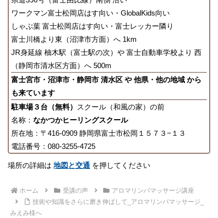
ワークマン富士松岡店はす向い・GlobalKids向い
しゃぶ葉 富士松岡店はす向い・富士レッカー隣り
富士川橋より東（沼津市方面）へ 1km
JR身延線 柚木駅（富士駅の次）や 富士自動車学校より 西
（静岡市清水区方面）へ 500m
富士宮市・沼津市・静岡市 清水区 や 他県・他の地域 から
も来ています
駐車場３台（無料）
スクール（和風の家）の前
名称：
なかつかヒーリングスクール
所在地：〒416-0909 静岡県富士市松岡１５７３−１３
電話番号：080-3255-4725
場所の詳細は
地図と交通
を押してください
ホーム
受講の声
アロマリンパマッサージ講座
技術や知識をさらに磨き伸ばして_アロマリンパマッサージ_
みえみ様へ