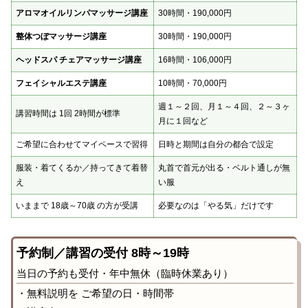
アロマオイルリンパマッサージ講座
30時間・190,000円
整体つぼマッサージ講座
30時間・190,000円
ヘッドスパ チェアマッサージ講座
16時間・106,000円
フェイシャルエステ講座
10時間・70,000円
週１～２回、月１～４回、２～３ヶ
講習時間は 1回 2時間が標準
月に１回など
ご希望に合わせてマイペースで習得
日時と期間は自分の都合で設定
服装・着てくるか／持ってきて着替
丸首で首元が出る・ベルト通しが無
え
い服
いままで 18歳～70歳 の方が受講
必要なのは「やる気」だけです
予約制／講習の受付 8時～19時
当日の予約も受付・年中無休（臨時休業あり）
・無料説明を ご希望の日・時間帯