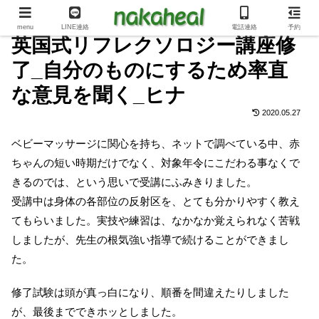
menu
LINE連絡
電話連絡
予約
英国式リフレクソロジー講座修
了_自分のものにするため率直
な意見を聞く_ヒナ
2020.05.27
ベビーマッサージに関心を持ち、ネットで調べている中、赤
ちゃんの短い時期だけでなく、対象年令にこだわる事なくで
きるのでは、という思いで受講にふみきりました。
受講中は身体の各部位の反射区を、とても分かりやすく教え
てもらいました。実技や練習は、なかなか覚えられなく苦戦
しましたが、先生の根気強い指導で続けることができまし
た。
修了試験は頭が真っ白になり、順番を間違えたりしました
が、最後までできホッとしました。