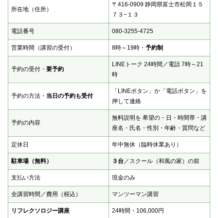
〒416-0909 静岡県富士市松岡１５
所在地（住所）
７３−１３
電話番号
080-3255-4725
営業時間（講習の受付）
8時～19時・
予約制
LINEトーク 24時間／電話 7時～21
予約の受付・
要予約
時
「LINEボタン」か「電話ボタン」を
予約の方法・
当日の予約も受付
押して連絡
無料説明を 希望の・日・時間帯・講
予約の内容
座名・氏名・性別・年齢・質問など
定休日
年中無休（臨時休業あり）
駐車場（無料）
３台
／スクール（和風の家）の前
支払い方法
現金のみ
全講習時間／費用（税込）
マンツーマン講習
リフレクソロジー講座
24時間・106,000円