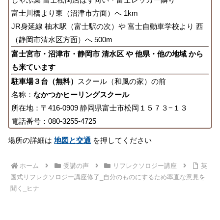
富士川橋より東（沼津市方面）へ 1km
JR身延線 柚木駅（富士駅の次）や 富士自動車学校より 西
（静岡市清水区方面）へ 500m
富士宮市・沼津市・静岡市 清水区 や 他県・他の地域 から
も来ています
駐車場３台（無料）
スクール（和風の家）の前
名称：
なかつかヒーリングスクール
所在地：〒416-0909 静岡県富士市松岡１５７３−１３
電話番号：080-3255-4725
場所の詳細は
地図と交通
を押してください
ホーム
受講の声
リフレクソロジー講座
英
国式リフレクソロジー講座修了_自分のものにするため率直な意見を
聞く_ヒナ