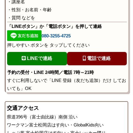
・講座名
・性別・お名前・年齢
・質問 などを
「LINEボタン」か「電話ボタン」を押して連絡
080-3255-4725
押しやすい ボタンを タップしてください
LINEで連絡
電話で連絡
予約の受付・LINE 24時間／電話 7時～21時
すぐに利用しないで「LINE 登録（友だち追加）だけ してお
いても」OK
交通アクセス
県道396号（富士由比線）南側 沿い
ワークマン富士松岡店はす向い・GlobalKids向い
しゃぶ葉 富士松岡店はす向い・富士レッカー隣り